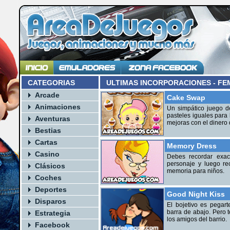
CATEGORIAS
ULTIMAS INCORPORACIONES - FE
Arcade
Cake Swap
Animaciones
Un simpático juego d
pasteles iguales para
Aventuras
mejoras con el dinero
Bestias
Cartas
Memory Dress
Casino
Debes recordar exac
personaje y luego re
Clásicos
memoria para niños.
Coches
Deportes
Good Night Kiss
Disparos
El bojetivo es pegart
barra de abajo. Pero t
Estrategia
los amigos del barrio.
Facebook