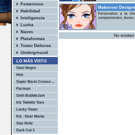
Femeninos
Makeover Design
Habilidad
Personaliza a la ch
Inteligencia
complementos, tienes 
Lucha
Naves
No existen
Plataformas
Tower Defense
Underground
LO MÁS VISTO
Gato Negro
Heir
Super Mario Crosso ...
Pacman
Goth BubbleJam
Iris Twinkle Toes
Lucky Tower
Kiz - Gear Mania
Star Relic
Dark Cut 3