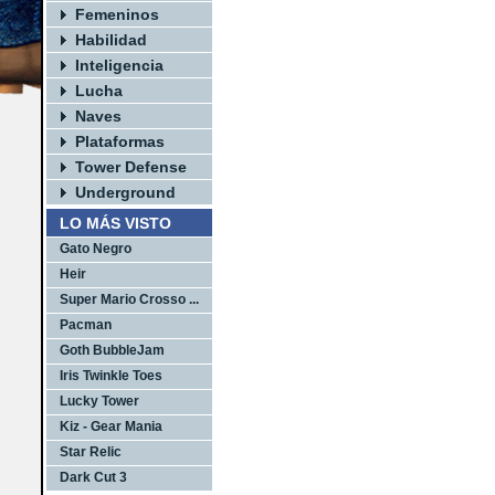
Femeninos
Habilidad
Inteligencia
Lucha
Naves
Plataformas
Tower Defense
Underground
LO MÁS VISTO
Gato Negro
Heir
Super Mario Crosso ...
Pacman
Goth BubbleJam
Iris Twinkle Toes
Lucky Tower
Kiz - Gear Mania
Star Relic
Dark Cut 3